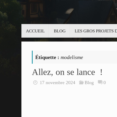
Passer
ACCUEIL
BLOG
LES GROS PROJETS
au
contenu
Étiquette :
modelisme
Allez, on se lance !
17 novembre 2024
Blog
0