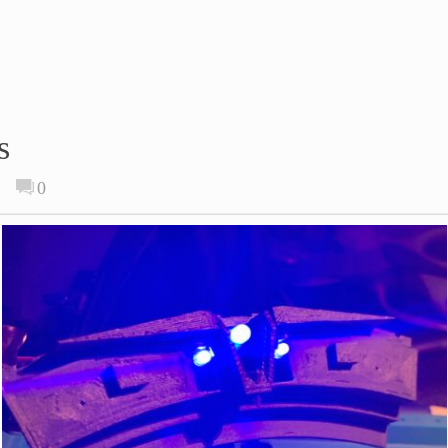
s
s
0