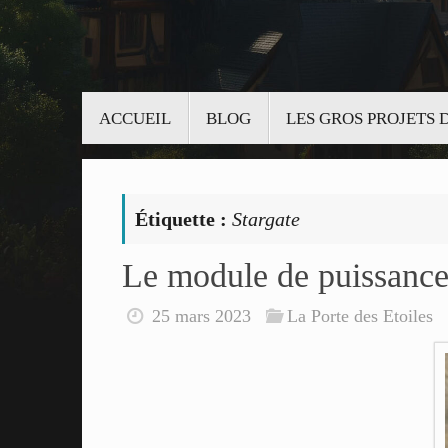
Passer
ACCUEIL
BLOG
LES GROS PROJETS
au
contenu
Étiquette :
Stargate
Le module de puissanc
25 mars 2023
La Porte des Etoiles