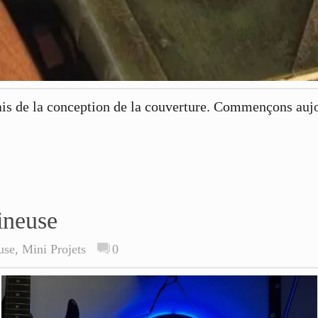
ais de la conception de la couverture. Commençons aujou
ineuse
use
,
Mini Projets
0