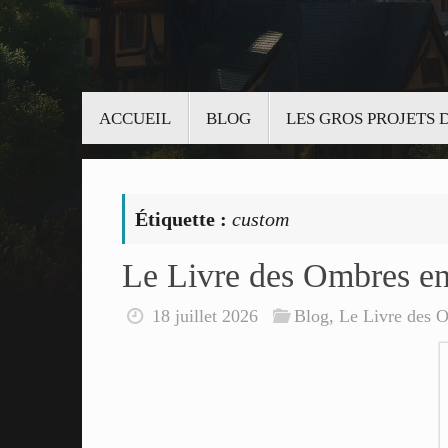
Passer
ACCUEIL
BLOG
LES GROS PROJETS
au
contenu
Étiquette :
custom
Le Livre des Ombres en
18 juillet 2026
Blog
,
Le Livre des 